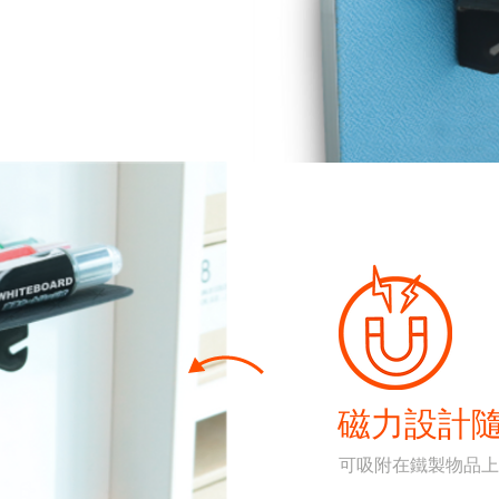
磁力設計
可吸附在鐵製物品上