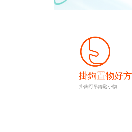
掛鉤置物好方
掛鉤可吊鑰匙小物